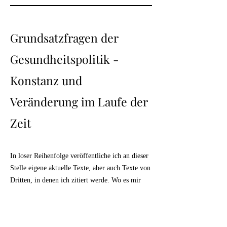
Grundsatzfragen der
Gesundheitspolitik -
Konstanz und
Veränderung
im Laufe der
Zeit
I
n loser Reihenfolge veröffentliche ich an dieser
Stelle eigene aktuelle Texte, aber auch Texte von
Dritten, in denen ich zitiert werde.
Wo es mir
angezeigt erscheint, publiziere ich auch Texte aus
meinem Archiv, welche tagespolitische Fragen
spiegeln oder geeignet
erscheinen, Muster oder