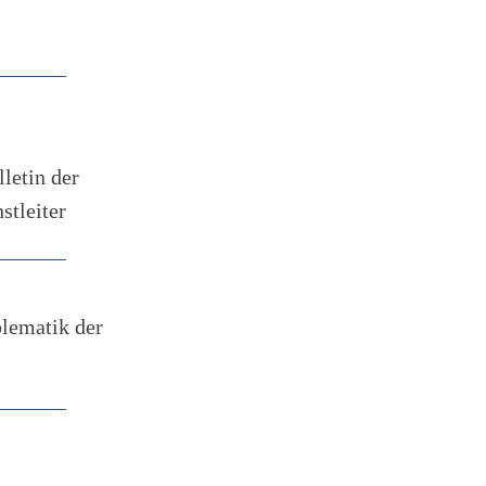
letin der
stleiter
blematik der